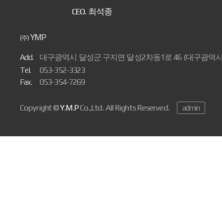
CEO.
최석종
YMP
(주)
Add.
대구광역시 달성군 구지면 달성2차동1로 46 (대구광역시 달
Tel.
053-352-3323
Fax.
053-354-7269
Copyright ©
Y.M.P
Co.,Ltd. All Rights Reserved.
admin